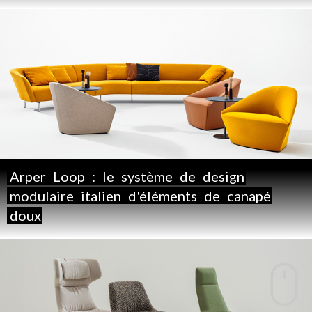
Arper
Loop
:
le
système
de
design
modulaire
italien
d'éléments
de
canapé
doux