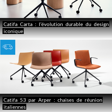
Catifa
Carta
:
l’évolution
durable
du
design
iconique
Catifa
53
par
Arper
:
chaises
de
réunion
italiennes