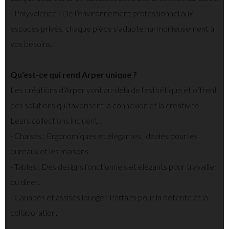
- Polyvalence : De l’environnement professionnel aux
espaces privés, chaque pièce s'adapte harmonieusement à
vos besoins.
Qu'est-ce qui rend Arper unique ?
Les créations d'Arper vont au-delà de l'esthétique et offrent
des solutions qui favorisent la connexion et la créativité.
Leurs collections incluent :
- Chaises : Ergonomiques et élégantes, idéales pour les
bureaux et les maisons.
- Tables : Des designs fonctionnels et élégants pour travailler
ou dîner.
- Canapés et assises lounge : Parfaits pour la détente et la
collaboration.