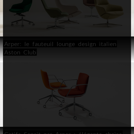
Arper:
le
fauteuil
lounge
design
italien
Aston
Club