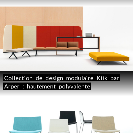
Collection
de
design
modulaire
Kiik
par
Arper
:
hautement
polyvalente