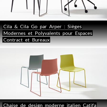
Cila
&
Cila
Go
par
Arper
:
Sièges
Modernes
et
Polyvalents
pour
Espaces
Contract
et
Bureaux
Chaise
de
design
moderne
italien
Catifa