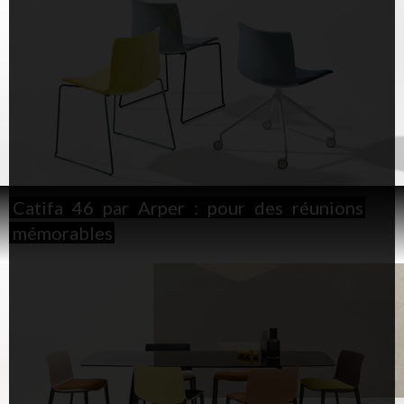
Catifa
46
par
Arper
:
pour
des
réunions
mémorables