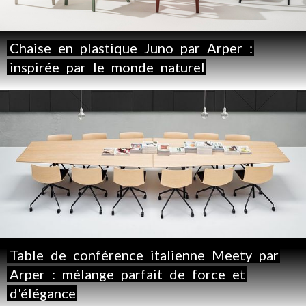
Chaise
en
plastique
Juno
par
Arper
:
inspirée
par
le
monde
naturel
Table
de
conférence
italienne
Meety
par
Arper
:
mélange
parfait
de
force
et
d'élégance