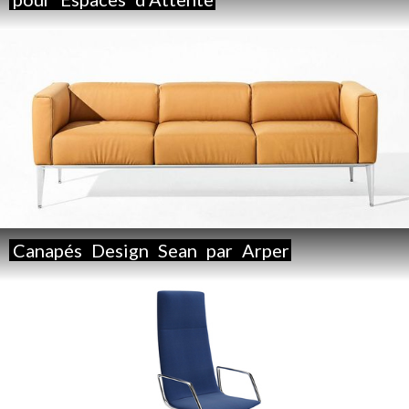
Canapés
Design
Sean
par
Arper