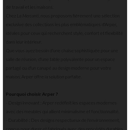
de travail et les maisons.
Chez
La Mercanti
, nous proposons fièrement une sélection
exclusive des collections les plus emblématiques d'Arper,
idéales pour ceux qui recherchent style, confort et flexibilité
dans leur intérieur.
Que vous ayez besoin d'une chaise sophistiquée pour une
salle de réunion, d'une table polyvalente pour un espace
partagé ou d'un canapé au design moderne pour votre
maison, Arper offre la solution parfaite.
Pourquoi choisir Arper ?
- Design innovant : Arper redéfinit les espaces modernes
avec des meubles qui allient minimalisme et fonctionnalité.
- Durabilité : Des designs respectueux de l'environnement,
conçus pour durer et fabriqués avec des procédés durables.