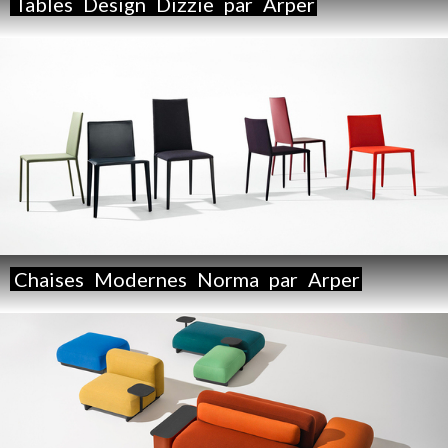
Tables
Design
Dizzie
par
Arper
Chaises
Modernes
Norma
par
Arper