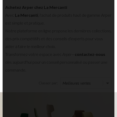
Achetez Arper chez La Mercanti
Avec
La Mercanti
, l'achat de produits haut de gamme Arper
est simple et pratique.
Notre plateforme en ligne propose les dernières collections,
des prix compétitifs et des conseils d'experts pour vous
aider à faire le meilleur choix.
Transformez votre espace avec
Arper
—
contactez-nous
dès aujourd'hui pour un conseil personnalisé ou passer une
commande.
Classer par: