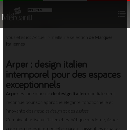
Vous êtes ici:
Accueil
>
meilleure sélection
de Marques
Italiennes
Arper : design italien
intemporel pour des espaces
exceptionnels
Arper
est une marque
de design italien
mondialement
reconnue pour son approche élégante, fonctionnelle et
innovante des
meubles design
et des
assises
.
Combinant artisanat italien et esthétique moderne, Arper
crée des pièces intemporelles qui enrichissent les espaces