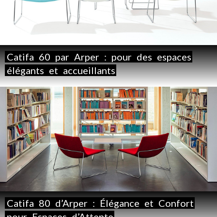
Catifa
60
par
Arper
:
pour
des
espaces
élégants
et
accueillants
Catifa
80
d’Arper
:
Élégance
et
Confort
pour
Espaces
d’Attente