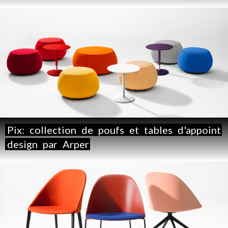
Pix:
collection
de
poufs
et
tables
d'appoint
design
par
Arper