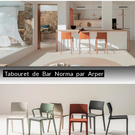
Tabouret
de
Bar
Norma
par
Arper