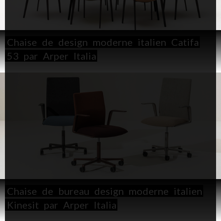
Chaise
de
design
moderne
italien
Catifa
53
par
Arper
Italia
Chaise
de
bureau
design
moderne
italien
Kinesit
par
Arper
Italia