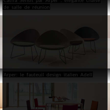
Catifa
Sensit
par
Arper
:
élégante
chaise
de
salle
de
réunion
Arper:
le
fauteuil
design
italien
Adell