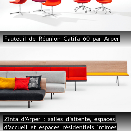
Fauteuil
de
Réunion
Catifa
60
par
Arper
Zinta
d'Arper
:
salles
d'attente,
espaces
d'accueil
et
espaces
résidentiels
intimes