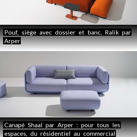
Pouf,
siège
avec
dossier
et
banc,
Ralik
par
Arper
Canapé
Shaal
par
Arper
:
pour
tous
les
espaces,
du
résidentiel
au
commercial