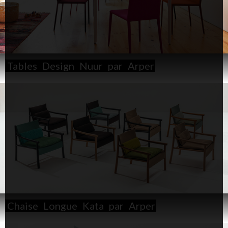
Tables
Design
Nuur
par
Arper
Chaise
Longue
Kata
par
Arper