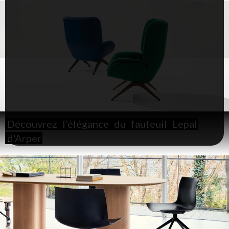
Découvrez
l'élégance
du
fauteuil
Lepal
d'Arper