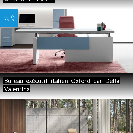
Bureau
exécutif
italien
Oxford
par
Della
Valentina