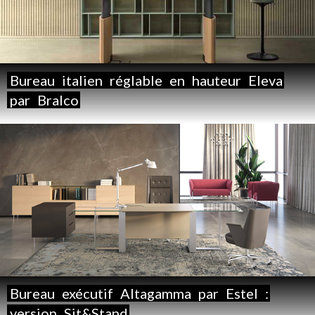
Bureau
italien
réglable
en
hauteur
Eleva
par
Bralco
Bureau
exécutif
Altagamma
par
Estel
:
version
Sit&Stand