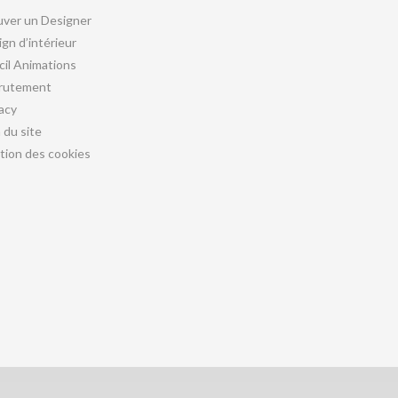
uver un Designer
gn d’intérieur
cil Animations
rutement
acy
 du site
tion des cookies