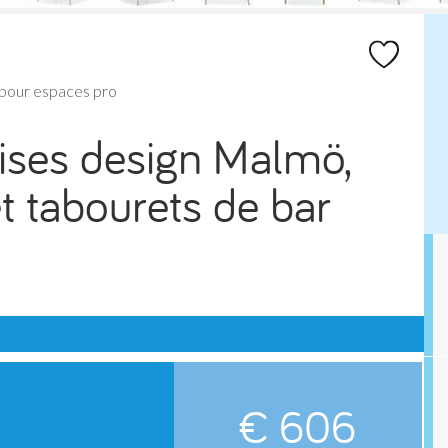
 pour espaces pro
aises design Malmö,
et tabourets de bar
€ 606