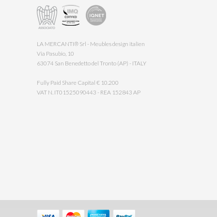
LA MERCANTI® Srl - Meubles design italien
Via Pasubio, 10
63074 San Benedetto del Tronto (AP) - ITALY
Fully Paid Share Capital € 10.200
VAT N. IT01525090443 - REA 152843 AP