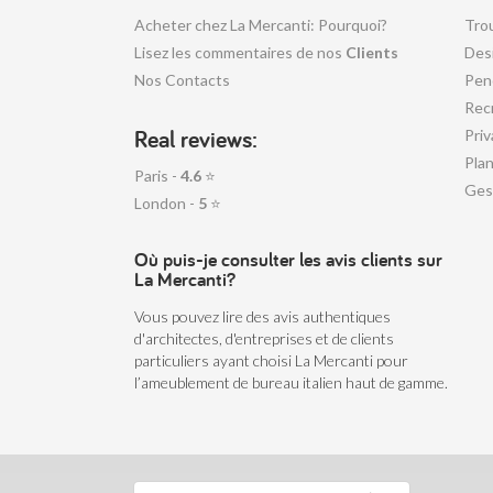
Acheter chez La Mercanti: Pourquoi?
Tro
Lisez les commentaires de nos
Clients
Desi
Nos Contacts
Pen
Rec
Real reviews:
Priv
Plan
Paris -
4.6
⭐
Ges
London -
5
⭐
Où puis-je consulter les avis clients sur
La Mercanti?
Vous pouvez lire des avis authentiques
d'architectes, d'entreprises et de clients
particuliers ayant choisi La Mercanti pour
l’ameublement de bureau italien haut de gamme.