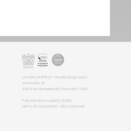
LA MERCANTI® Srl - Meubles design italien
Via Pasubio, 10
63074 San Benedetto del Tronto (AP) - ITALY
Fully Paid Share Capital € 10.200
VAT N. IT01525090443 - REA 152843 AP