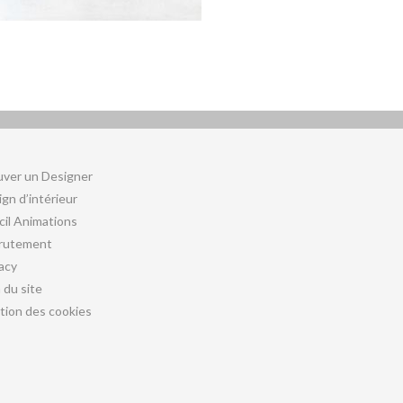
uver un Designer
gn d’intérieur
cil Animations
rutement
acy
 du site
tion des cookies