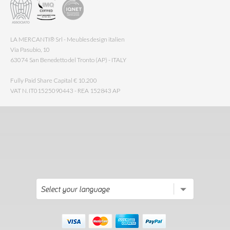
LA MERCANTI® Srl - Meubles design italien
Via Pasubio, 10
63074 San Benedetto del Tronto (AP) - ITALY
Fully Paid Share Capital € 10.200
VAT N. IT01525090443 - REA 152843 AP