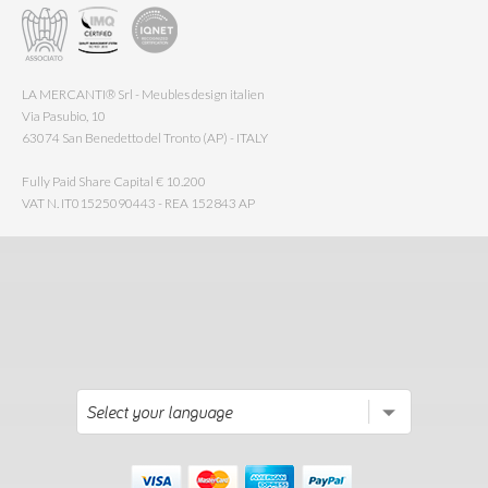
LA MERCANTI® Srl - Meubles design italien
Via Pasubio, 10
63074 San Benedetto del Tronto (AP) - ITALY
Fully Paid Share Capital € 10.200
VAT N. IT01525090443 - REA 152843 AP