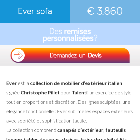
€ 3.860
Ever sofa
Ever
est la
collection de mobilier d’extérieur italien
signée
Christophe Pillet
pour
Talenti
, un exercice de style
tout en proportions et discrétion. Des lignes sculptées, une
élégance fonctionnelle : Ever sublime les espaces extérieurs
avec sobriété et sophistication tactile.
La collection comprend
canapés d’extérieur
,
fauteuils
lounge
,
tables de repas
,
chaises
,
bains de soleil
et
lits