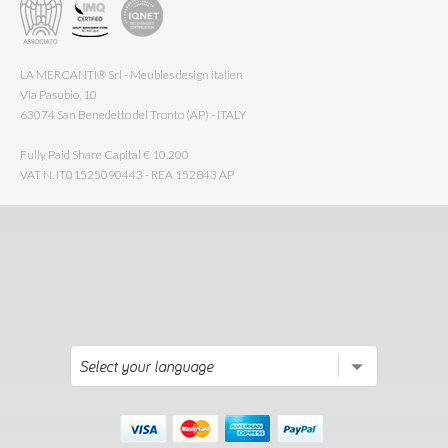
LA MERCANTI® Srl - Meubles design italien
Via Pasubio, 10
63074 San Benedetto del Tronto (AP) - ITALY
Fully Paid Share Capital € 10.200
VAT N. IT01525090443 - REA 152843 AP