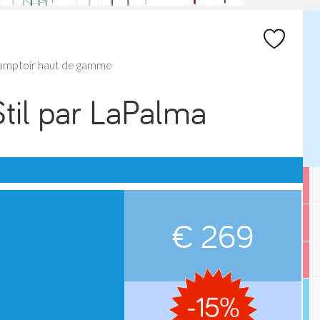
comptoir haut de gamme
Stil par LaPalma
€ 269