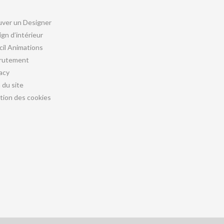
uver un Designer
gn d’intérieur
cil Animations
rutement
acy
 du site
tion des cookies