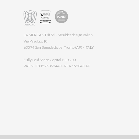
LA MERCANTI® Srl - Meubles design italien
Via Pasubio, 10
63074 San Benedetto del Tronto (AP) - ITALY
Fully Paid Share Capital € 10.200
VAT N. IT01525090443 - REA 152843 AP