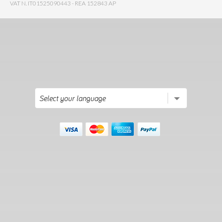
VAT N. IT01525090443 - REA 152843 AP