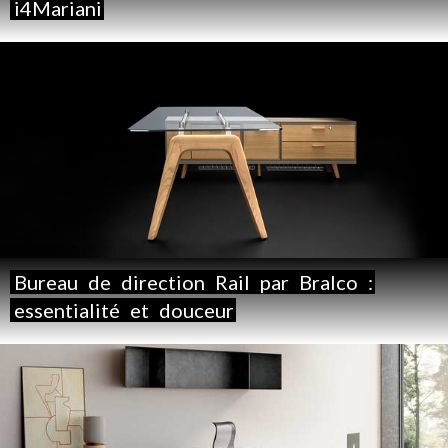
i4Mariani
Bureau
de
direction
Rail
par
Bralco
:
essentialité
et
douceur