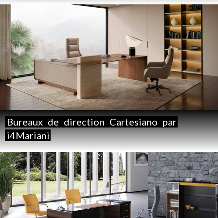
Bureaux
de
direction
Cartesiano
par
i4Mariani