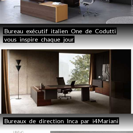
Bureau
exécutif
italien
One
de
Codutti
vous
inspire
chaque
jour
Bureaux
de
direction
Inca
par
i4Mariani