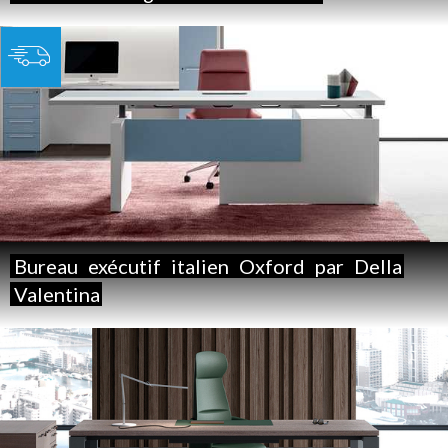
Bureau
exécutif
italien
Oxford
par
Della
Valentina