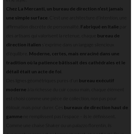
Chez La Mercanti, un bureau de direction n’est jamais
une simple surface
. C’est une architecture d’intention, une
affirmation discrète de personnalité.
Fabriqué en Italie
par
des artisans qui valorisent la retenue, chaque
bureau de
direction italien
s’exprime dans un langage silencieux
d’équilibre.
Moderne, certes, mais enraciné dans une
tradition où la patience bâtissait des cathédrales et le
détail était un acte de foi
.
Des lignes géométriques pures d’un
bureau exécutif
moderne
à la richesse du cuir cousu main, chaque élément
est choisi comme une pièce de collection, non pas pour
éblouir, mais pour durer. Ces
bureaux de direction haut de
gamme
ne remplissent pas l’espace – ils le définissent.
Comme une chaise Shaker ou un palazzo florentin, ils