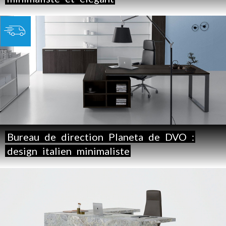
Bureau
de
direction
Planeta
de
DVO
:
design
italien
minimaliste