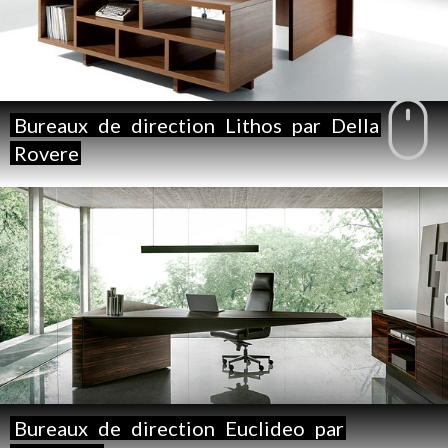
Bureaux
de
direction
Lithos
par
Della
Rovere
Bureaux
de
direction
Euclideo
par