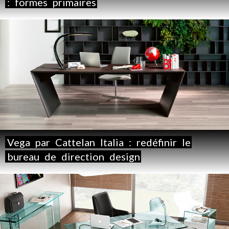
:
formes
primaires
Vega
par
Cattelan
Italia
:
redéfinir
le
bureau
de
direction
design