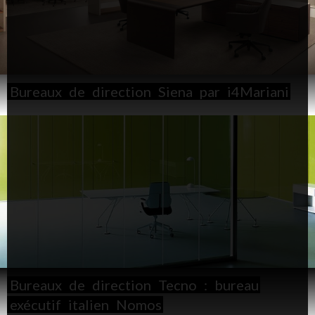
Bureaux
de
direction
Siena
par
i4Mariani
Bureaux
de
direction
Tecno
:
bureau
exécutif
italien
Nomos