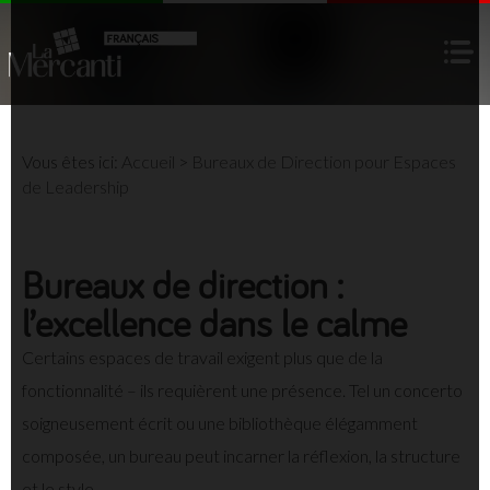
Vous êtes ici:
Accueil
>
Bureaux de Direction pour Espaces
de Leadership
Bureaux de direction :
l’excellence dans le calme
Certains espaces de travail exigent plus que de la
fonctionnalité – ils requièrent une présence. Tel un concerto
soigneusement écrit ou une bibliothèque élégamment
composée, un bureau peut incarner la réflexion, la structure
et le style.