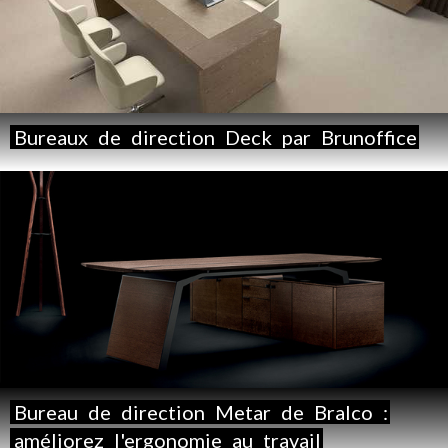
Bureaux
de
direction
Deck
par
Brunoffice
Bureau
de
direction
Metar
de
Bralco
:
améliorez
l'ergonomie
au
travail