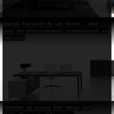
Bureau
Monolith
de
Las
Mobili
:
idéal
pour
les
environnements
professionnels
et
exécutifs
Mobilier
de
bureau
Elle
design
par