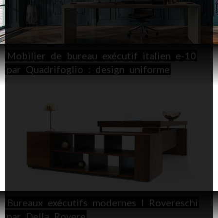
Mobilier
de
bureau
exécutif
italien
e-10
par
Quadrifoglio
:
design
uniforme
Bureaux
exécutifs
modernes
I
Rovereschi
par
Della
Rovere