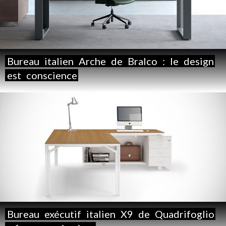
Bureau
italien
Arche
de
Bralco
:
le
design
est
conscience
Bureau
exécutif
italien
X9
de
Quadrifoglio