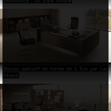
Doimoffice
:
un
style
unique
Bureau
exécutif
en
forme
de
L
Eos
par
Las
Mobili