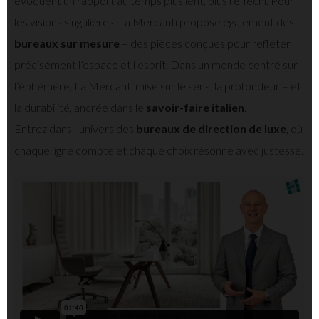
évoquent un rapport au temps plus lent, plus réfléchi. Pour
les visions singulières, La Mercanti propose également des
bureaux sur mesure
– des pièces conçues pour refléter
précisément l’espace et l’esprit. Dans un monde centré sur
l’éphémère, La Mercanti mise sur le sens, la profondeur – et
la durabilité, ancrée dans le
savoir-faire italien
.
Entrez dans l’univers des
bureaux de direction de luxe
, où
chaque ligne compte et chaque choix résonne avec justesse.