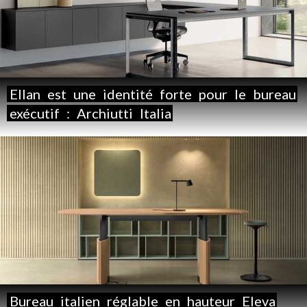
Ellan
est
une
identité
forte
pour
le
bureau
exécutif
:
Archiutti
Italia
Bureau
italien
réglable
en
hauteur
Eleva