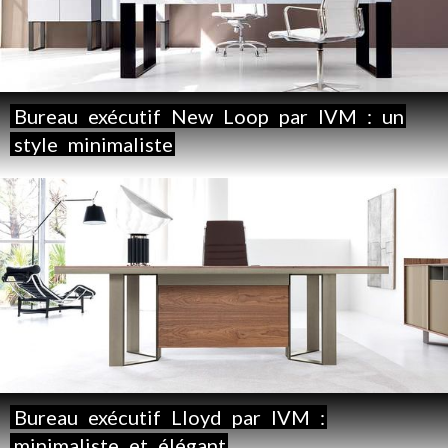
Bureau
exécutif
New
Loop
par
IVM
:
un
style
minimaliste
Bureau
exécutif
Lloyd
par
IVM
:
minimaliste
et
élégant