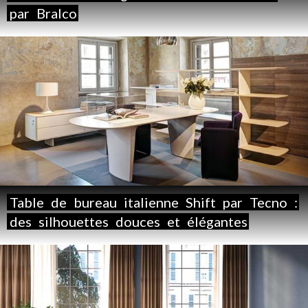
par
Bralco
Table
de
bureau
italienne
Shift
par
Tecno
:
des
silhouettes
douces
et
élégantes