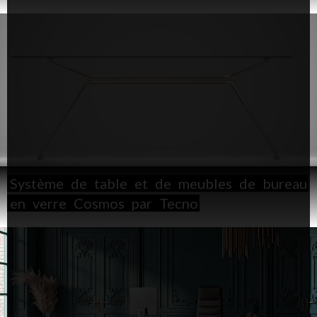
Système
de
table
et
de
meubles
de
bureau
en
verre
Cosmos
par
Tecno