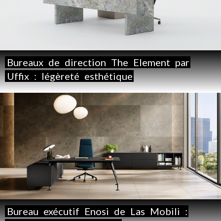
Bureaux
de
direction
The
Element
par
Uffix
:
légèreté
esthétique
Bureau
exécutif
Enosi
de
Las
Mobili
: