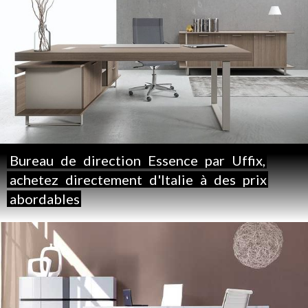
Bureau
de
direction
Essence
par
Uffix,
achetez
directement
d'Italie
à
des
prix
abordables