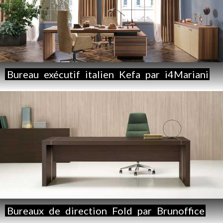
Bureau
exécutif
italien
Kefa
par
i4Mariani
Bureaux
de
direction
Fold
par
Brunoffice