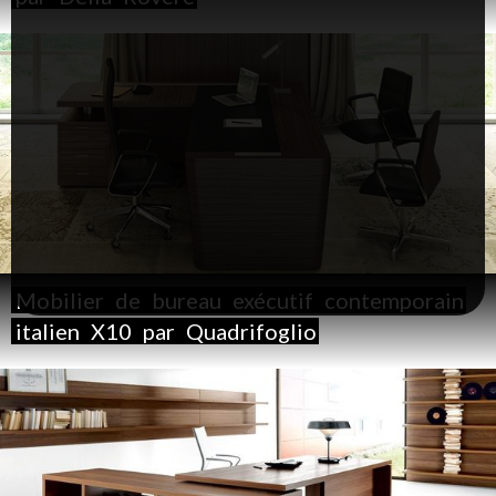
Mobilier
de
bureau
exécutif
contemporain
italien
X10
par
Quadrifoglio