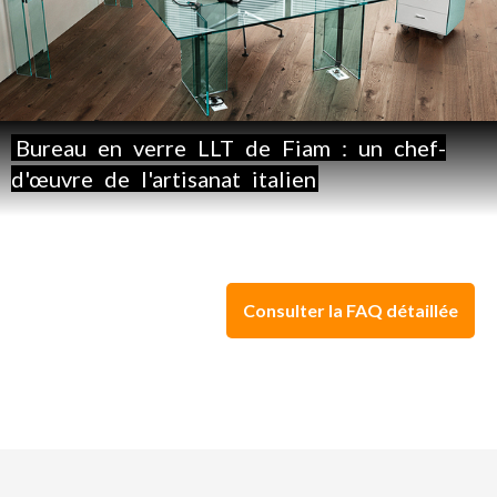
Bureau
en
verre
LLT
de
Fiam
:
un
chef-
d'œuvre
de
l'artisanat
italien
Consulter la FAQ détaillée