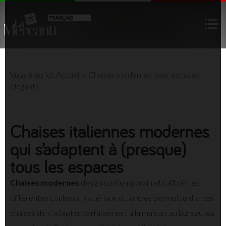
Vous êtes ici:
Accueil
>
Chaises modernes pour espaces
élégants
Chaises italiennes modernes
qui s’adaptent à (presque)
tous les espaces
Chaises modernes
design contemporain et raffiné : les
differentes couleurs, matériaux et jambes permettent a ces
chaises de s’adapter parfaitement à la maison, au bureau, ou