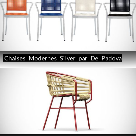
Chaises
Modernes
Silver
par
De
Padova