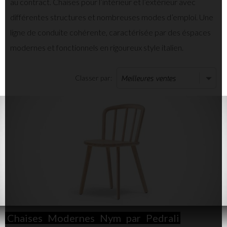
au contract. Chaises pour l’intérieur et l’extérieur avec
différentes structures et nombreuses modes d’emploi. Une
ligne de conduite cohérente, caractérisée par des éspaces
modernes et fonctionnels en rigoureux style italien.
Classer par:
Chaises
Modernes
Nym
par
Pedrali