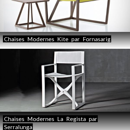
Chaises
Modernes
Kite
par
Fornasarig
Chaises
Modernes
La
Regista
par
Serralunga