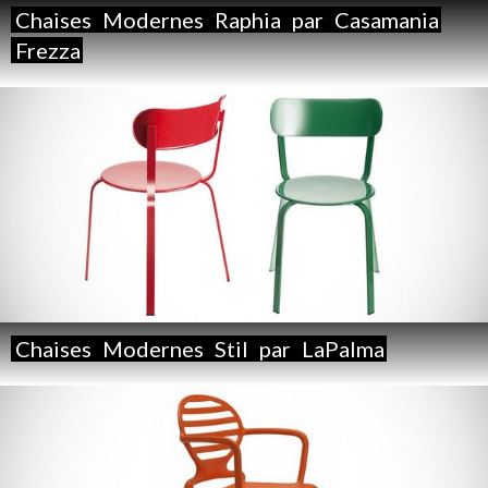
Chaises
Modernes
Raphia
par
Casamania
Frezza
Chaises
Modernes
Stil
par
LaPalma