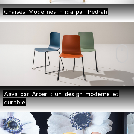
Chaises
Modernes
Frida
par
Pedrali
Aava
par
Arper
:
un
design
moderne
et
durable