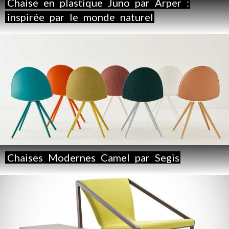
Chaise
en
plastique
Juno
par
Arper
:
inspirée
par
le
monde
naturel
Chaises
Modernes
Camel
par
Segis