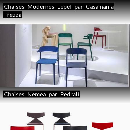
Chaises
Modernes
Lepel
par
Casamania
Frezza
Chaises
Nemea
par
Pedrali