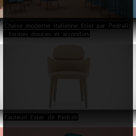
Chaise
moderne
italienne
Stiel
par
Pedrali
:
formes
douces
et
arrondies
Fauteuil
Ester
de
Pedrali