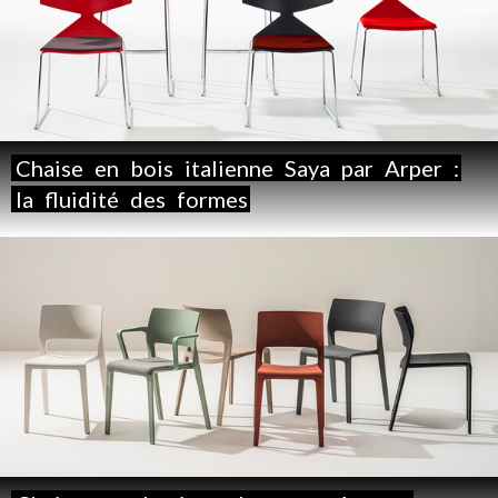
Chaise
en
bois
italienne
Saya
par
Arper
:
la
fluidité
des
formes