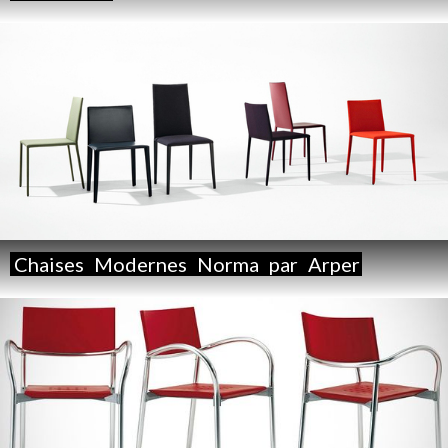
Chaises
Modernes
Norma
par
Arper