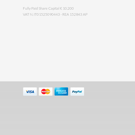
Fully Paid Share Capital € 10.200
VAT N. IT01525090443 - REA 152843 AP