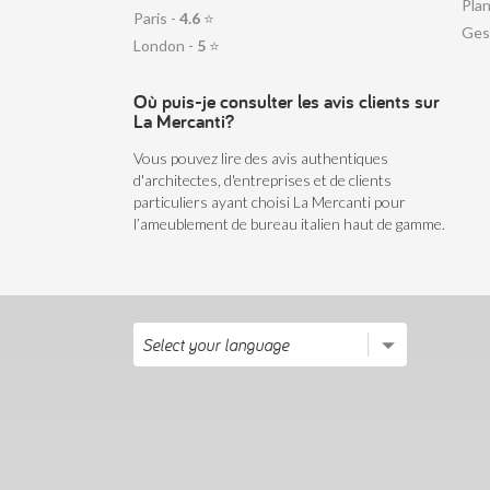
Plan
Paris -
4.6
⭐
Ges
London -
5
⭐
Où puis-je consulter les avis clients sur
La Mercanti?
Vous pouvez lire des avis authentiques
d'architectes, d'entreprises et de clients
particuliers ayant choisi La Mercanti pour
l’ameublement de bureau italien haut de gamme.