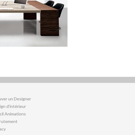
uver un Designer
gn d’intérieur
cil Animations
rutement
acy