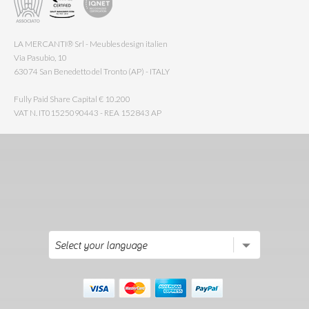
LA MERCANTI® Srl - Meubles design italien
Via Pasubio, 10
63074 San Benedetto del Tronto (AP) - ITALY
Fully Paid Share Capital € 10.200
VAT N. IT01525090443 - REA 152843 AP